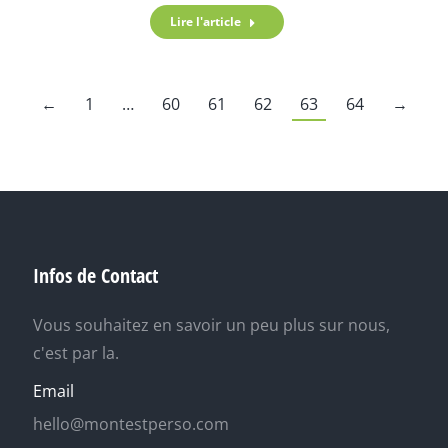
Lire l'article
←
1
…
60
61
62
63
64
→
Infos de Contact
Vous souhaitez en savoir un peu plus sur nous,
c'est par la.
Email
hello@montestperso.com