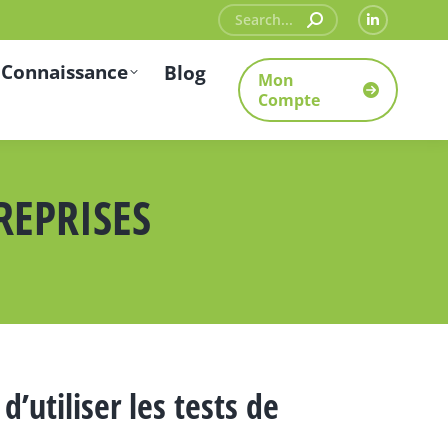
Recherche
La
:
page
 Connaissance
Blog
Mon
LinkedIn
Compte
s'ouvre
dans
une
REPRISES
nouvelle
fenêtre
d’utiliser les tests de