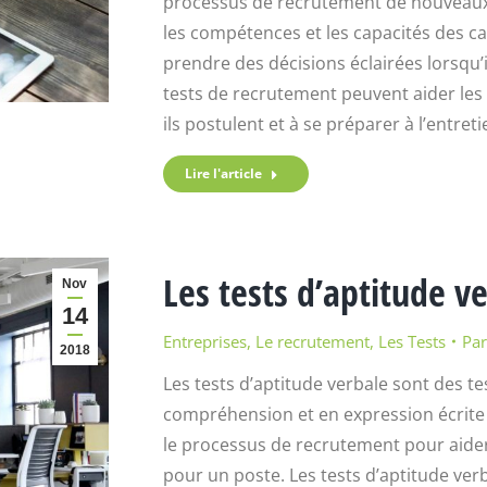
processus de recrutement de nouveaux 
les compétences et les capacités des ca
prendre des décisions éclairées lorsqu’i
tests de recrutement peuvent aider les
ils postulent et à se préparer à l’entre
Lire l'article
Les tests d’aptitude v
Nov
14
Entreprises
,
Le recrutement
,
Les Tests
Pa
2018
Les tests d’aptitude verbale sont des t
compréhension et en expression écrite e
le processus de recrutement pour aider
pour un poste. Les tests d’aptitude ve