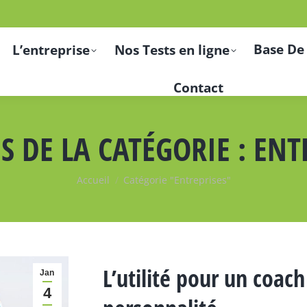
Base De
L’entreprise
Nos Tests en ligne
Contact
S DE LA CATÉGORIE :
ENT
Vous êtes ici :
Accueil
Catégorie "Entreprises"
L’utilité pour un coach 
Jan
4