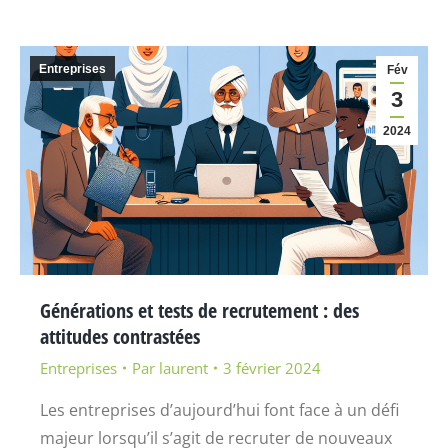
Entreprises
Fév
3
2024
Générations et tests de recrutement : des
attitudes contrastées
Entreprises
Par
laurent
3 février 2024
Les entreprises d’aujourd’hui font face à un défi
majeur lorsqu’il s’agit de recruter de nouveaux