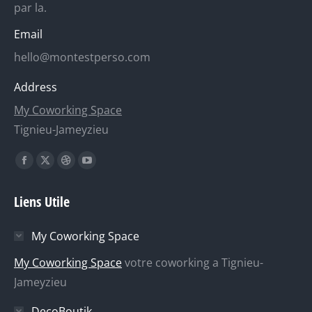
par la.
Email
hello@montestperso.com
Address
My Coworking Space
Tignieu-Jameyzieu
Trouvez nous sur :
La
La
La
La
page
page
page
page
Liens Utile
Facebook
X
Dribble
YouTube
s'ouvre
s'ouvre
s'ouvre
s'ouvre
My Coworking Space
dans
dans
dans
dans
une
une
une
une
My Coworking Space
votre coworking a Tignieu-
nouvelle
nouvelle
nouvelle
nouvelle
Jameyzieu
fenêtre
fenêtre
fenêtre
fenêtre
DecoBoutik