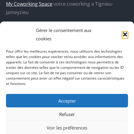
une
une
une
une
My Coworking Space
votre coworking a Tignieu-
nouvelle
nouvelle
nouvelle
nouvelle
Jameyzieu
fenêtre
fenêtre
fenêtre
fenêtre
DecoBoutik
Gérer le consentement aux
Agence de communication Akinai
cookies
Place Du Dauphine
Pour offrir les meilleures expériences, nous utilisons des technologies
telles que les cookies pour stocker et/ou accéder aux informations des
Vecteur de croissance
appareils. Le fait de consentir à ces technologies nous permettra de
traiter des données telles que le comportement de navigation ou les ID
L'instant Ki
uniques sur ce site. Le fait de ne pas consentir ou de retirer son
consentement peut avoir un effet négatif sur certaines caractéristiques
Il parlent de vous
et fonctions.
Accepter
Refuser
Voir les préférences