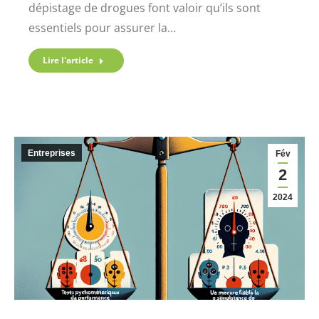
dépistage de drogues font valoir qu’ils sont
essentiels pour assurer la…
Lire l'article
Entreprises
Fév
2
2024