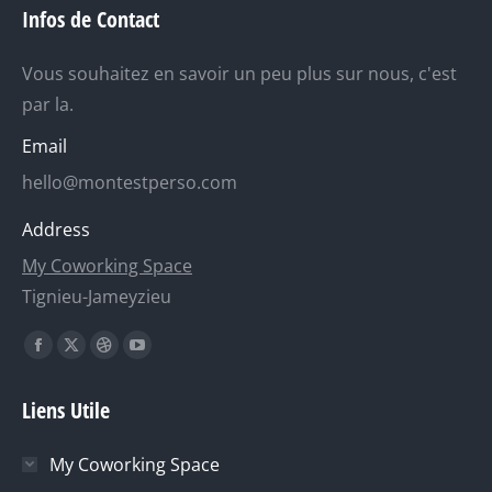
Infos de Contact
Vous souhaitez en savoir un peu plus sur nous, c'est
par la.
Email
hello@montestperso.com
Address
My Coworking Space
Tignieu-Jameyzieu
Trouvez nous sur :
La
La
La
La
page
page
page
page
Liens Utile
Facebook
X
Dribble
YouTube
s'ouvre
s'ouvre
s'ouvre
s'ouvre
My Coworking Space
dans
dans
dans
dans