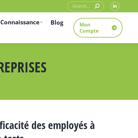
Recherche
La
:
page
 Connaissance
Blog
Mon
LinkedIn
Compte
s'ouvre
dans
une
REPRISES
nouvelle
fenêtre
icacité des employés à