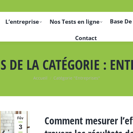
Base De
L’entreprise
Nos Tests en ligne
Contact
S DE LA CATÉGORIE :
ENT
Vous êtes ici :
Accueil
Catégorie "Entreprises"
Comment mesurer l’eff
Fév
3