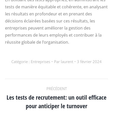
tests de manière équitable et cohérente, en analysant
les résultats en profondeur et en prenant des
décisions éclairées basées sur ces résultats, les
entreprises peuvent améliorer la gestion des
performances de leurs employés et contribuer à la
réussite globale de l’organisation.
Catégorie :
Entreprises
Par
laurent
3 février 2024
NAVIGATION
PRÉCÉDENT
Les tests de recrutement: un outil efficace
ARTICLE
Article
pour anticiper le turnover
précédent