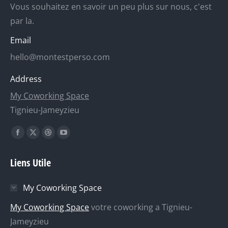
Vous souhaitez en savoir un peu plus sur nous, c'est
par la.
Email
hello@montestperso.com
Address
My Coworking Space
Tignieu-Jameyzieu
Trouvez nous sur :
La
La
La
La
page
page
page
page
Liens Utile
Facebook
X
Dribble
YouTube
s'ouvre
s'ouvre
s'ouvre
s'ouvre
My Coworking Space
dans
dans
dans
dans
une
une
une
une
My Coworking Space
votre coworking a Tignieu-
nouvelle
nouvelle
nouvelle
nouvelle
Jameyzieu