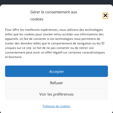
fenêtre
fenêtre
fenêtre
fenêtre
DecoBoutik
Gérer le consentement aux
Agence de communication Akinai
cookies
Place Du Dauphine
Pour offrir les meilleures expériences, nous utilisons des technologies
telles que les cookies pour stocker et/ou accéder aux informations des
Vecteur de croissance
appareils. Le fait de consentir à ces technologies nous permettra de
traiter des données telles que le comportement de navigation ou les ID
L'instant Ki
uniques sur ce site. Le fait de ne pas consentir ou de retirer son
consentement peut avoir un effet négatif sur certaines caractéristiques
Il parlent de vous
et fonctions.
Accepter
Refuser
Voir les préférences
Politique de cookies
Agence de communication Akinai France
et
Agence de