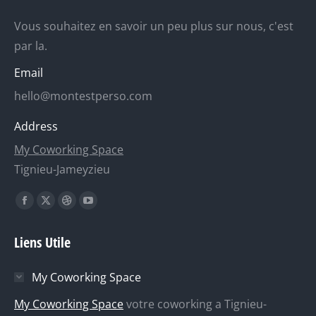
Vous souhaitez en savoir un peu plus sur nous, c'est
par la.
Email
hello@montestperso.com
Address
My Coworking Space
Tignieu-Jameyzieu
Trouvez nous sur :
La
La
La
La
page
page
page
page
Liens Utile
Facebook
X
Dribble
YouTube
s'ouvre
s'ouvre
s'ouvre
s'ouvre
My Coworking Space
dans
dans
dans
dans
une
une
une
une
My Coworking Space
votre coworking a Tignieu-