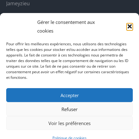
nouvelle
nouvelle
nouvelle
nouvelle
Jameyzieu
fenêtre
fenêtre
fenêtre
fenêtre
DecoBoutik
Gérer le consentement aux
Agence de communication Akinai
cookies
Place Du Dauphine
Pour offrir les meilleures expériences, nous utilisons des technologies
telles que les cookies pour stocker et/ou accéder aux informations des
Vecteur de croissance
appareils. Le fait de consentir à ces technologies nous permettra de
traiter des données telles que le comportement de navigation ou les ID
L'instant Ki
uniques sur ce site. Le fait de ne pas consentir ou de retirer son
consentement peut avoir un effet négatif sur certaines caractéristiques
Il parlent de vous
et fonctions.
Accepter
Refuser
Voir les préférences
Politique de cookies