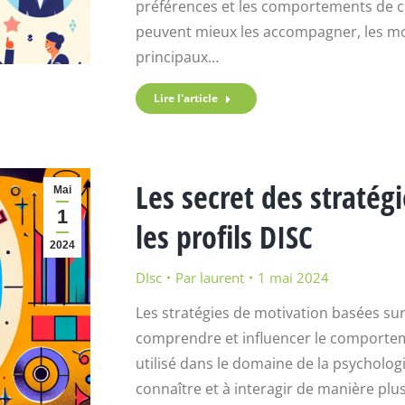
préférences et les comportements de ch
peuvent mieux les accompagner, les moti
principaux…
Lire l'article
Les secret des stratég
Mai
1
les profils DISC
2024
DIsc
Par
laurent
1 mai 2024
Les stratégies de motivation basées sur 
comprendre et influencer le comportem
utilisé dans le domaine de la psycholog
connaître et à interagir de manière plus