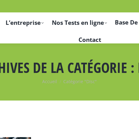
Base De
L’entreprise
Nos Tests en ligne
Contact
HIVES DE LA CATÉGORIE :
Vous êtes ici :
Accueil
Catégorie "DIsc"