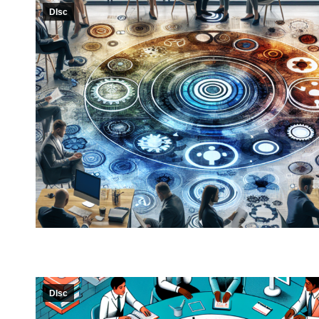
DIsc
DIsc