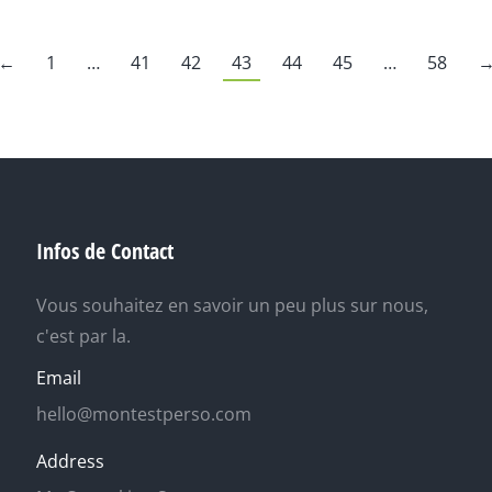
←
1
…
41
42
43
44
45
…
58
Infos de Contact
Vous souhaitez en savoir un peu plus sur nous,
c'est par la.
Email
hello@montestperso.com
Address