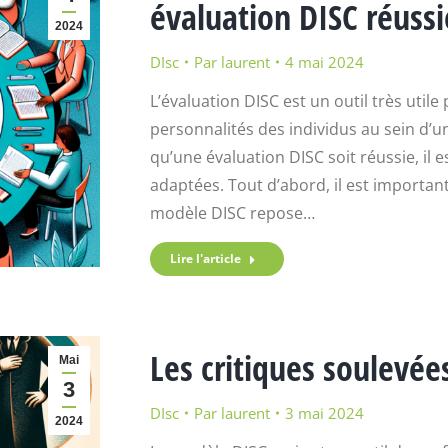
évaluation DISC réussi
2024
DIsc
Par
laurent
4 mai 2024
L’évaluation DISC est un outil très ut
personnalités des individus au sein d’
qu’une évaluation DISC soit réussie, il 
adaptées. Tout d’abord, il est importan
modèle DISC repose…
Lire l'article
Les critiques soulevée
Mai
3
DIsc
Par
laurent
3 mai 2024
2024