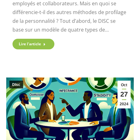
employés et collaborateurs. Mais en quoi se
différencie-t-il des autres méthodes de profilage
de la personnalité ? Tout d’abord, le DISC se
base sur un modèle de quatre types de…
Lire l'article
DIsc
Oct
27
2024