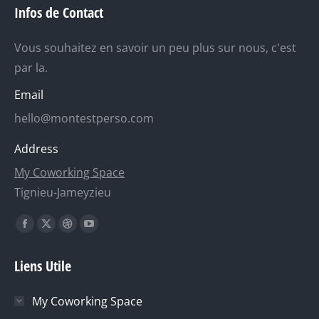
Infos de Contact
Vous souhaitez en savoir un peu plus sur nous, c'est
par la.
Email
hello@montestperso.com
Address
My Coworking Space
Tignieu-Jameyzieu
Trouvez nous sur :
La
La
La
La
page
page
page
page
Liens Utile
Facebook
X
Dribble
YouTube
s'ouvre
s'ouvre
s'ouvre
s'ouvre
My Coworking Space
dans
dans
dans
dans