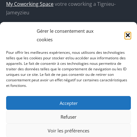
une
une
une
une
My Coworking Space
votre coworking a Tignieu-
nouvelle
nouvelle
nouvelle
nouvelle
Jameyzieu
fenêtre
fenêtre
fenêtre
fenêtre
DecoBoutik
Gérer le consentement aux
Agence de communication Akinai
cookies
Place Du Dauphine
Pour offrir les meilleures expériences, nous utilisons des technologies
telles que les cookies pour stocker et/ou accéder aux informations des
Vecteur de croissance
appareils. Le fait de consentir à ces technologies nous permettra de
traiter des données telles que le comportement de navigation ou les ID
L'instant Ki
uniques sur ce site. Le fait de ne pas consentir ou de retirer son
consentement peut avoir un effet négatif sur certaines caractéristiques
Il parlent de vous
et fonctions.
Accepter
Refuser
Voir les préférences