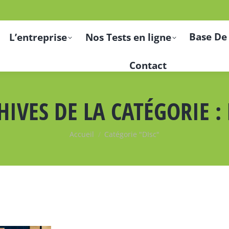
Base De
L’entreprise
Nos Tests en ligne
Contact
HIVES DE LA CATÉGORIE :
Vous êtes ici :
Accueil
Catégorie "DIsc"