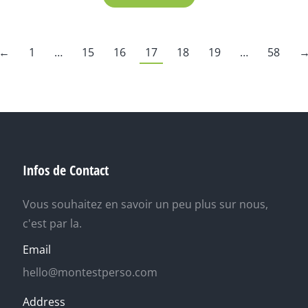
←
1
…
15
16
17
18
19
…
58
Infos de Contact
Vous souhaitez en savoir un peu plus sur nous,
c'est par la.
Email
hello@montestperso.com
Address