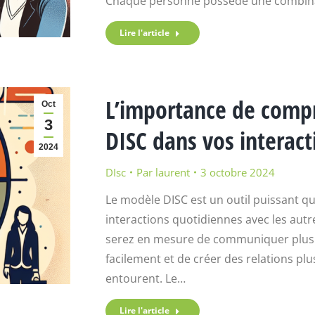
Chaque personne possède une combin
Lire l'article
L’importance de compr
Oct
3
DISC dans vos interac
2024
DIsc
Par
laurent
3 octobre 2024
Le modèle DISC est un outil puissant q
interactions quotidiennes avec les autr
serez en mesure de communiquer plus ef
facilement et de créer des relations p
entourent. Le…
Lire l'article