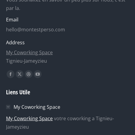
par la.
Email
hello@montestperso.com
Address
My Coworking Space
Tignieu-Jameyzieu
Trouvez nous sur :
La
La
La
La
page
page
page
page
Liens Utile
Facebook
X
Dribble
YouTube
s'ouvre
s'ouvre
s'ouvre
s'ouvre
My Coworking Space
dans
dans
dans
dans
une
une
une
une
My Coworking Space
votre coworking a Tignieu-
nouvelle
nouvelle
nouvelle
nouvelle
Jameyzieu
fenêtre
fenêtre
fenêtre
fenêtre