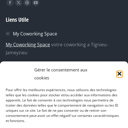
Trouvez nous sur :
La
La
La
La
page
page
page
page
Liens Utile
Facebook
X
Dribble
YouTube
s'ouvre
s'ouvre
s'ouvre
s'ouvre
My Coworking Space
dans
dans
dans
dans
une
une
une
une
My Coworking Space
votre coworking a Tignieu-
nouvelle
nouvelle
nouvelle
nouvelle
Jameyzieu
fenêtre
fenêtre
fenêtre
fenêtre
DecoBoutik
Gérer le consentement aux
Agence de communication Akinai
cookies
Place Du Dauphine
Pour offrir les meilleures expériences, nous utilisons des technologies
telles que les cookies pour stocker et/ou accéder aux informations des
Vecteur de croissance
appareils. Le fait de consentir à ces technologies nous permettra de
traiter des données telles que le comportement de navigation ou les ID
L'instant Ki
uniques sur ce site. Le fait de ne pas consentir ou de retirer son
consentement peut avoir un effet négatif sur certaines caractéristiques
Il parlent de vous
et fonctions.