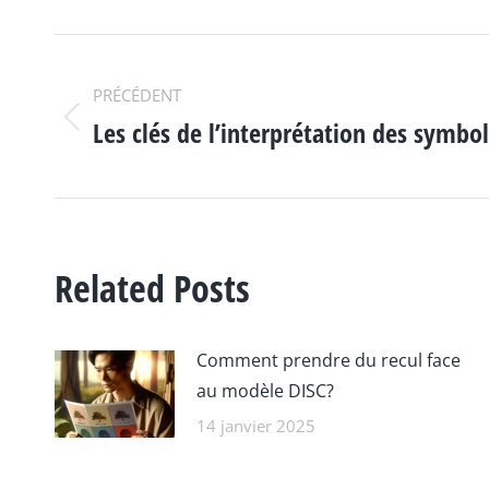
NAVIGATION
PRÉCÉDENT
ARTICLE
Les clés de l’interprétation des symbo
Article
précédent
:
Related Posts
Comment prendre du recul face
au modèle DISC?
14 janvier 2025