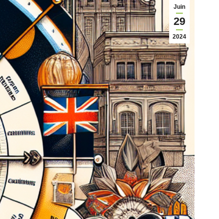
Juin
29
2024