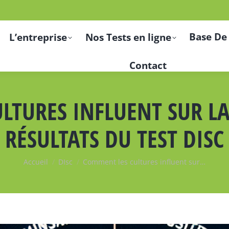
Base De
L’entreprise
Nos Tests en ligne
Contact
LTURES INFLUENT SUR LA
RÉSULTATS DU TEST DISC
Vous êtes ici :
Accueil
DIsc
Comment les cultures influent sur…