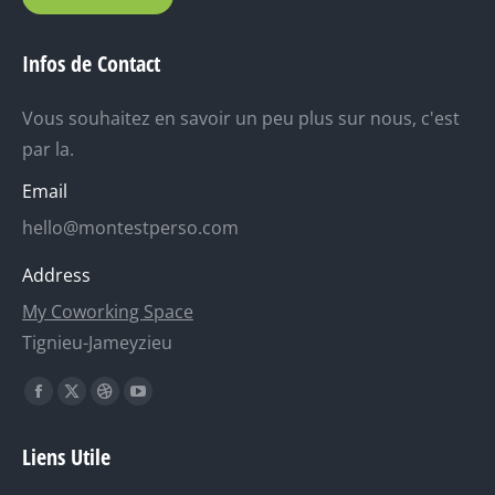
Infos de Contact
Vous souhaitez en savoir un peu plus sur nous, c'est
par la.
Email
hello@montestperso.com
Address
My Coworking Space
Tignieu-Jameyzieu
Trouvez nous sur :
La
La
La
La
page
page
page
page
Liens Utile
Facebook
X
Dribble
YouTube
s'ouvre
s'ouvre
s'ouvre
s'ouvre