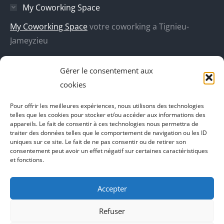
My Coworking Space
dans
dans
dans
dans
une
une
une
une
My Coworking Space
votre coworking a Tignieu-
nouvelle
nouvelle
nouvelle
nouvelle
Jameyzieu
fenêtre
fenêtre
fenêtre
fenêtre
DecoBoutik
Gérer le consentement aux
Agence de communication Akinai
cookies
Place Du Dauphine
Pour offrir les meilleures expériences, nous utilisons des technologies
telles que les cookies pour stocker et/ou accéder aux informations des
Vecteur de croissance
appareils. Le fait de consentir à ces technologies nous permettra de
traiter des données telles que le comportement de navigation ou les ID
L'instant Ki
uniques sur ce site. Le fait de ne pas consentir ou de retirer son
consentement peut avoir un effet négatif sur certaines caractéristiques
Il parlent de vous
et fonctions.
Accepter
Refuser