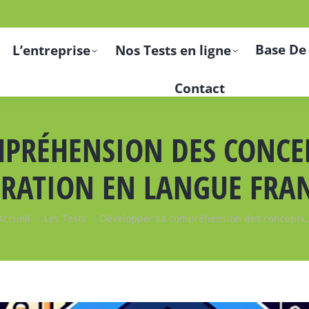
Base De
L’entreprise
Nos Tests en ligne
Contact
PRÉHENSION DES CONCEP
RATION EN LANGUE FRA
Vous êtes ici :
Accueil
Les Tests
Développer sa compréhension des concepts