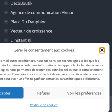
DecoBoutik
Agence de communication Akinai
Place Du Dauphine
Vecteur de croissance
L'instant Ki
Il parlent de vous
Gérer le consentement aux cookies
les meilleures expériences, nous utilisons des technologies telles que les
 stocker et/ou accéder aux informations des appareils. Le fait de consentir
ologies nous permettra de traiter des données telles que le comportement
n ou les ID uniques sur ce site. Le fait de ne pas consentir ou de retirer son
 peut avoir un effet négatif sur certaines caractéristiques et fonctions.
cepter
Refuser
Voir les préférences
Politique de cookies
Switzerland