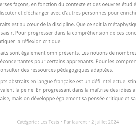
verses façons, en fonction du contexte et des oeuvres étudi
 discuter et d’échanger avec d’autres personnes pour enrichir
its est au cœur de la discipline. Que ce soit la métaphysiqu
à saisir. Pour progresser dans la compréhension de ces conce
tiquer la réflexion critique.
traits sont également omniprésents. Les notions de nombre
oncertantes pour certains apprenants. Pour les comprendre,
 consulter des ressources pédagogiques adaptées.
abstraits en langue française est un défi intellectuel sti
 valent la peine. En progressant dans la maîtrise des idées
çaise, mais on développe également sa pensée critique et s
Catégorie :
Les Tests
Par
laurent
2 juillet 2024