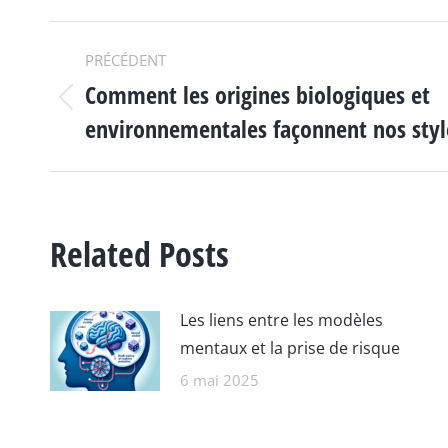
NAVIGATION
PRÉCÉDENT
Comment les origines biologiques et
ARTICLE
Article
environnementales façonnent nos styl
précédent
:
Related Posts
Les liens entre les modèles
mentaux et la prise de risque
6 mai 2025