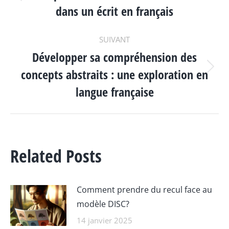
ARTICLE
Article
dans un écrit en français
précédent
:
SUIVANT
Développer sa compréhension des
concepts abstraits : une exploration en
Article
suivant
langue française
:
Related Posts
Comment prendre du recul face au
modèle DISC?
14 janvier 2025