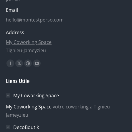
Email
hello@montestperso.com
Address
My Coworking Space
Tignieu-Jameyzieu
Trouvez nous sur :
La
La
La
La
page
page
page
page
Liens Utile
Facebook
X
Dribble
YouTube
s'ouvre
s'ouvre
s'ouvre
s'ouvre
My Coworking Space
dans
dans
dans
dans
une
une
une
une
My Coworking Space
votre coworking a Tignieu-
nouvelle
nouvelle
nouvelle
nouvelle
Jameyzieu
fenêtre
fenêtre
fenêtre
fenêtre
DecoBoutik