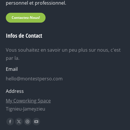
personnel et professionnel.
Contactez-Nous!
Infos de Contact
Vous souhaitez en savoir un peu plus sur nous, c'est
par la.
Email
hello@montestperso.com
Address
My Coworking Space
Tignieu-Jameyzieu
Trouvez nous sur :
La
La
La
La