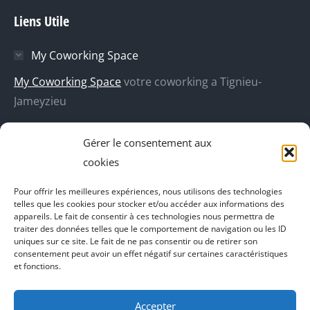
page
page
page
page
Liens Utile
Facebook
X
Dribble
YouTube
s'ouvre
s'ouvre
s'ouvre
s'ouvre
My Coworking Space
dans
dans
dans
dans
une
une
une
une
My Coworking Space
votre coworking a Tignieu-
nouvelle
nouvelle
nouvelle
nouvelle
Jameyzieu
fenêtre
fenêtre
fenêtre
fenêtre
DecoBoutik
Gérer le consentement aux
Agence de communication Akinai
cookies
Place Du Dauphine
Pour offrir les meilleures expériences, nous utilisons des technologies
telles que les cookies pour stocker et/ou accéder aux informations des
Vecteur de croissance
appareils. Le fait de consentir à ces technologies nous permettra de
traiter des données telles que le comportement de navigation ou les ID
L'instant Ki
uniques sur ce site. Le fait de ne pas consentir ou de retirer son
consentement peut avoir un effet négatif sur certaines caractéristiques
Il parlent de vous
et fonctions.
Accepter