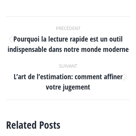
NAVIGATION
PRÉCÉDENT
Pourquoi la lecture rapide est un outil
ARTICLE
Article
indispensable dans notre monde moderne
précédent
:
SUIVANT
L’art de l’estimation: comment affiner
Article
votre jugement
suivant
:
Related Posts