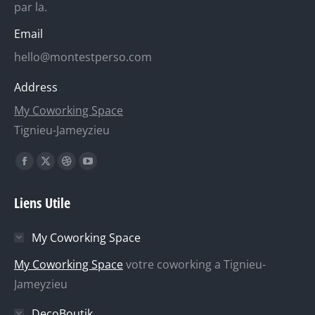
par la.
Email
hello@montestperso.com
Address
My Coworking Space
Tignieu-Jameyzieu
Trouvez nous sur :
La
La
La
La
page
page
page
page
Liens Utile
Facebook
X
Dribble
YouTube
s'ouvre
s'ouvre
s'ouvre
s'ouvre
My Coworking Space
dans
dans
dans
dans
une
une
une
une
My Coworking Space
votre coworking a Tignieu-
nouvelle
nouvelle
nouvelle
nouvelle
Jameyzieu
fenêtre
fenêtre
fenêtre
fenêtre
DecoBoutik