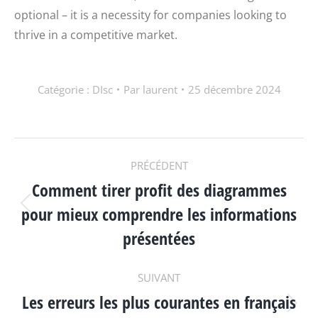
optional – it is a necessity for companies looking to
thrive in a competitive market.
Catégorie :
DIsc
Par
laurent
25 décembre 2024
NAVIGATION
PRÉCÉDENT
Comment tirer profit des diagrammes
ARTICLE
pour mieux comprendre les informations
Article
précédent
présentées
:
SUIVANT
Les erreurs les plus courantes en français
Article