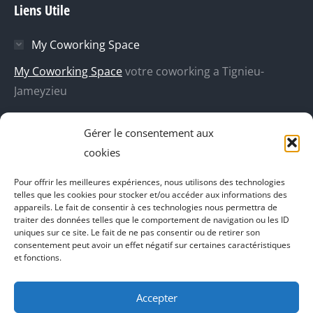
Liens Utile
Facebook
X
Dribble
YouTube
s'ouvre
s'ouvre
s'ouvre
s'ouvre
My Coworking Space
dans
dans
dans
dans
une
une
une
une
My Coworking Space
votre coworking a Tignieu-
nouvelle
nouvelle
nouvelle
nouvelle
Jameyzieu
fenêtre
fenêtre
fenêtre
fenêtre
DecoBoutik
Gérer le consentement aux
Agence de communication Akinai
cookies
Place Du Dauphine
Pour offrir les meilleures expériences, nous utilisons des technologies
telles que les cookies pour stocker et/ou accéder aux informations des
Vecteur de croissance
appareils. Le fait de consentir à ces technologies nous permettra de
traiter des données telles que le comportement de navigation ou les ID
L'instant Ki
uniques sur ce site. Le fait de ne pas consentir ou de retirer son
consentement peut avoir un effet négatif sur certaines caractéristiques
Il parlent de vous
et fonctions.
Accepter