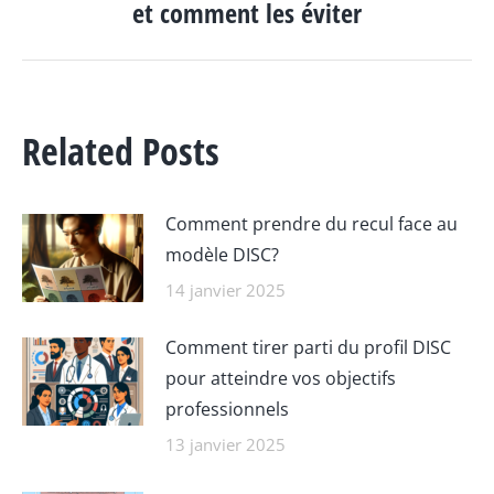
et comment les éviter
suivant
:
Related Posts
Comment prendre du recul face au
modèle DISC?
14 janvier 2025
Comment tirer parti du profil DISC
pour atteindre vos objectifs
professionnels
13 janvier 2025