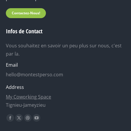
Contactez-Nous!
Infos de Contact
Vous souhaitez en savoir un peu plus sur nous, c'est
par la.
Email
hello@montestperso.com
Address
My Coworking Space
Tignieu-Jameyzieu
Trouvez nous sur :
La
La
La
La
page
page
page
page