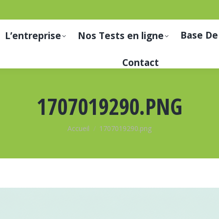
Base De
L’entreprise
Nos Tests en ligne
Contact
1707019290.PNG
Vous êtes ici :
Accueil
1707019290.png