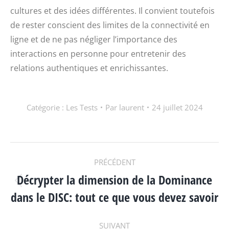
cultures et des idées différentes. Il convient toutefois
de rester conscient des limites de la connectivité en
ligne et de ne pas négliger l’importance des
interactions en personne pour entretenir des
relations authentiques et enrichissantes.
Catégorie :
Les Tests
Par
laurent
24 juillet 2024
NAVIGATION
PRÉCÉDENT
Décrypter la dimension de la Dominance
ARTICLE
Article
dans le DISC: tout ce que vous devez savoir
précédent
:
SUIVANT