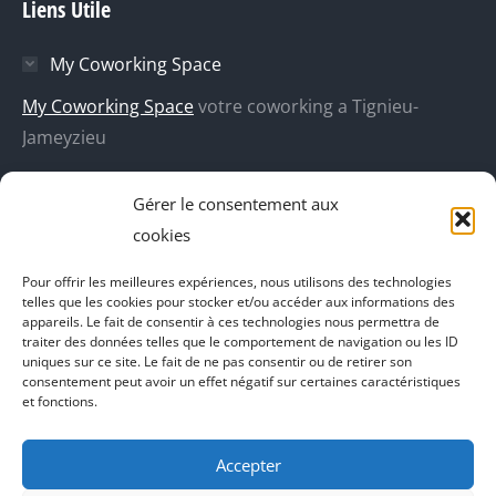
Liens Utile
Facebook
X
Dribble
YouTube
s'ouvre
s'ouvre
s'ouvre
s'ouvre
My Coworking Space
dans
dans
dans
dans
une
une
une
une
My Coworking Space
votre coworking a Tignieu-
nouvelle
nouvelle
nouvelle
nouvelle
Jameyzieu
fenêtre
fenêtre
fenêtre
fenêtre
DecoBoutik
Gérer le consentement aux
Agence de communication Akinai
cookies
Place Du Dauphine
Pour offrir les meilleures expériences, nous utilisons des technologies
telles que les cookies pour stocker et/ou accéder aux informations des
Vecteur de croissance
appareils. Le fait de consentir à ces technologies nous permettra de
traiter des données telles que le comportement de navigation ou les ID
L'instant Ki
uniques sur ce site. Le fait de ne pas consentir ou de retirer son
consentement peut avoir un effet négatif sur certaines caractéristiques
Il parlent de vous
et fonctions.
Accepter