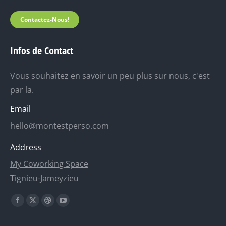
Contactez-Nous!
Infos de Contact
Vous souhaitez en savoir un peu plus sur nous, c'est
par la.
Email
hello@montestperso.com
Address
My Coworking Space
Tignieu-Jameyzieu
Trouvez nous sur :
La
La
La
La
page
page
page
page