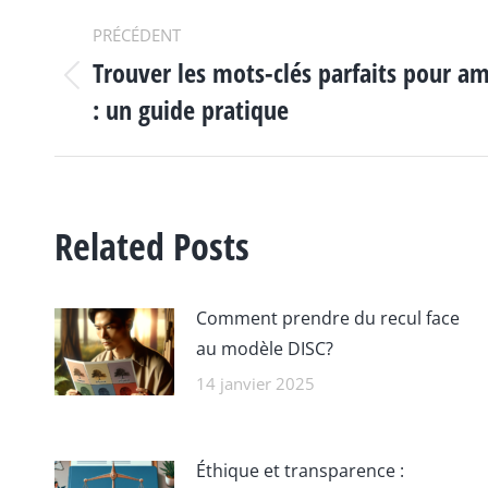
NAVIGATION
PRÉCÉDENT
Trouver les mots-clés parfaits pour am
ARTICLE
Article
: un guide pratique
précédent
:
Related Posts
Comment prendre du recul face
au modèle DISC?
14 janvier 2025
Éthique et transparence :