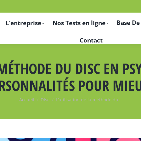
Base De
L’entreprise
Nos Tests en ligne
Contact
 MÉTHODE DU DISC EN PS
ERSONNALITÉS POUR MIE
Vous êtes ici :
Accueil
DIsc
L’utilisation de la méthode du…