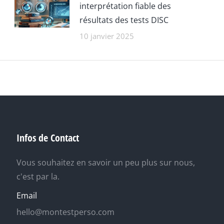
interprétation fiable des
résultats des tests DISC
10 janvier 2025
Infos de Contact
Vous souhaitez en savoir un peu plus sur nous,
c'est par la.
Email
hello@montestperso.com