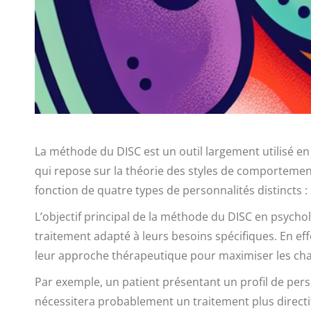
La méthode du DISC est un outil largement utilisé en
qui repose sur la théorie des styles de comportemen
fonction de quatre types de personnalités distincts :
L’objectif principal de la méthode du DISC en psychol
traitement adapté à leurs besoins spécifiques. En ef
leur approche thérapeutique pour maximiser les cha
Par exemple, un patient présentant un profil de pers
nécessitera probablement un traitement plus directif e