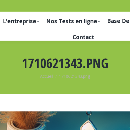
Base De
L’entreprise
Nos Tests en ligne
Contact
1710621343.PNG
Vous êtes ici :
Accueil
1710621343.png