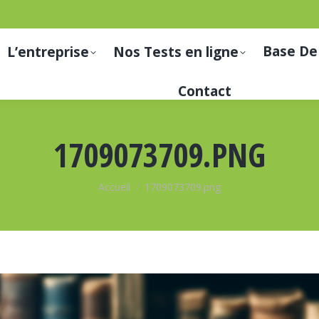
Base De
L’entreprise
Nos Tests en ligne
Contact
1709073709.PNG
Vous êtes ici :
Accueil
1709073709.png