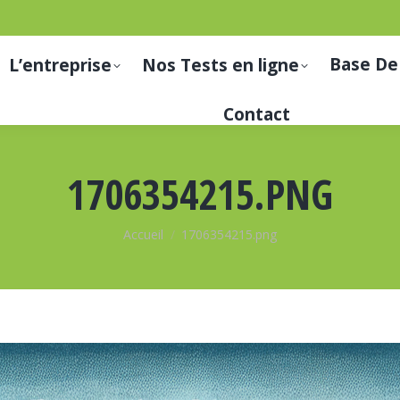
Base De
L’entreprise
Nos Tests en ligne
Contact
1706354215.PNG
Vous êtes ici :
Accueil
1706354215.png