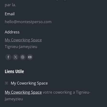
par la.
Email
hello@montestperso.com
Address
My Coworking Space
Tignieu-Jameyzieu
Trouvez nous sur :
La
La
La
La
page
page
page
page
Liens Utile
Facebook
X
Dribble
YouTube
s'ouvre
s'ouvre
s'ouvre
s'ouvre
My Coworking Space
dans
dans
dans
dans
une
une
une
une
My Coworking Space
votre coworking a Tignieu-
nouvelle
nouvelle
nouvelle
nouvelle
Jameyzieu
fenêtre
fenêtre
fenêtre
fenêtre