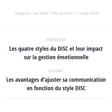
Catégorie :
Les Tests
Par
laurent
11 août 2024
NAVIGATION
PRÉCÉDENT
Les quatre styles du DISC et leur impact
ARTICLE
Article
sur la gestion émotionnelle
précédent
:
SUIVANT
Les avantages d’ajuster sa communication
Article
en fonction du style DISC
suivant
: