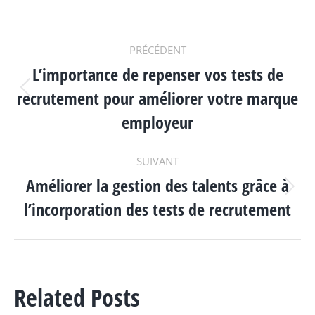
NAVIGATION
PRÉCÉDENT
L’importance de repenser vos tests de
ARTICLE
recrutement pour améliorer votre marque
Article
précédent
employeur
:
SUIVANT
Améliorer la gestion des talents grâce à
Article
l’incorporation des tests de recrutement
suivant
:
Related Posts