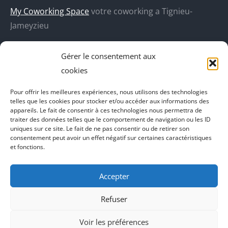
une
une
une
une
My Coworking Space
votre coworking a Tignieu-
nouvelle
nouvelle
nouvelle
nouvelle
Jameyzieu
fenêtre
fenêtre
fenêtre
fenêtre
DecoBoutik
Gérer le consentement aux
Agence de communication Akinai
cookies
Place Du Dauphine
Pour offrir les meilleures expériences, nous utilisons des technologies
telles que les cookies pour stocker et/ou accéder aux informations des
Vecteur de croissance
appareils. Le fait de consentir à ces technologies nous permettra de
traiter des données telles que le comportement de navigation ou les ID
L'instant Ki
uniques sur ce site. Le fait de ne pas consentir ou de retirer son
consentement peut avoir un effet négatif sur certaines caractéristiques
Il parlent de vous
et fonctions.
Accepter
Refuser
Voir les préférences