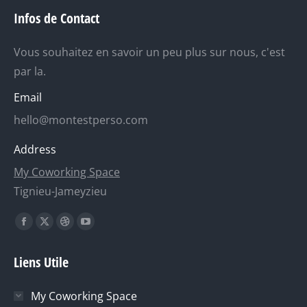
Infos de Contact
Vous souhaitez en savoir un peu plus sur nous, c'est
par la.
Email
hello@montestperso.com
Address
My Coworking Space
Tignieu-Jameyzieu
Trouvez nous sur :
La
La
La
La
page
page
page
page
Liens Utile
Facebook
X
Dribble
YouTube
s'ouvre
s'ouvre
s'ouvre
s'ouvre
My Coworking Space
dans
dans
dans
dans