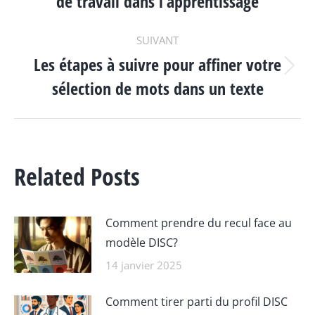
de travail dans l’apprentissage
précédent
:
SUIVANT
Les étapes à suivre pour affiner votre
Article
sélection de mots dans un texte
suivant
:
Related Posts
Comment prendre du recul face au
modèle DISC?
14 janvier 2025
Comment tirer parti du profil DISC