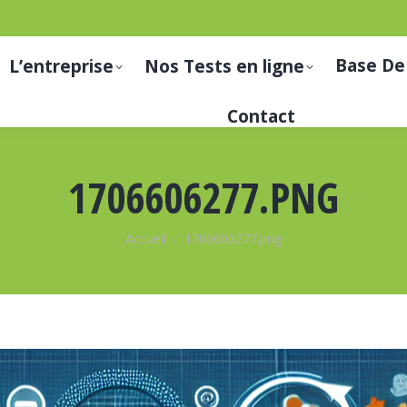
Base De
L’entreprise
Nos Tests en ligne
Contact
1706606277.PNG
Vous êtes ici :
Accueil
1706606277.png