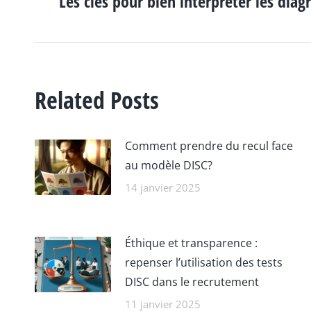
ARTICLE
Les clés pour bien interpréter les di
Article
précédent
:
Related Posts
Comment prendre du recul face
au modèle DISC?
14 janvier 2025
Éthique et transparence :
repenser l’utilisation des tests
DISC dans le recrutement
11 janvier 2025