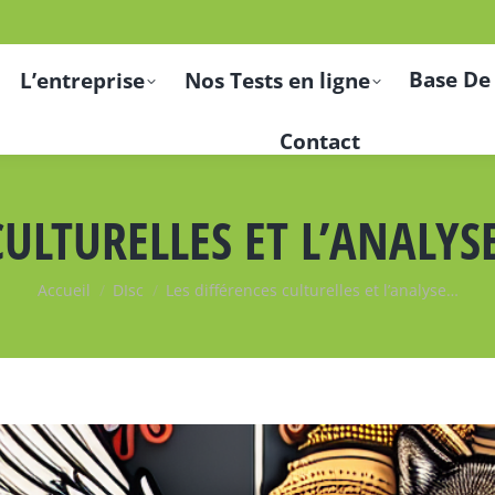
Base De
L’entreprise
Nos Tests en ligne
Contact
CULTURELLES ET L’ANALYSE
Vous êtes ici :
Accueil
DIsc
Les différences culturelles et l’analyse…