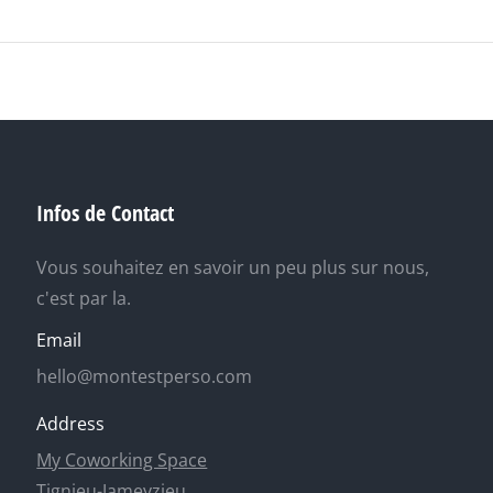
Infos de Contact
Vous souhaitez en savoir un peu plus sur nous,
c'est par la.
Email
hello@montestperso.com
Address
My Coworking Space
Tignieu-Jameyzieu