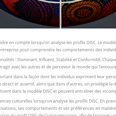
endre en compte lorsqu’on analyse les profils DISC. Le modè
 entreprise pour comprendre les comportements des individ
onnalités : Dominant, Influent, Stabilité et Conformité. C
eragir avec les autres et de percevoir le monde qui l’entoure
ortant dans la façon dont les individus expriment leur perso
 direct et assertif, alors que dans d’autres, on privilégie la 
situent dans le modèle DISC et peuvent entraîner des incom
ences culturelles lorsqu’on analyse les profils DISC. En pre
ivations, ses comportements et ses préférences en matiè
on du profil DISC de l’autre personne, afin de favoriser un