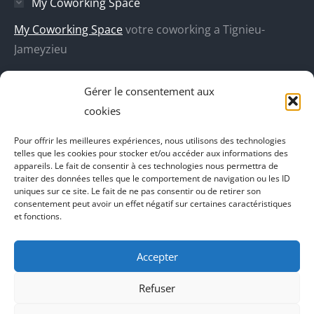
My Coworking Space
dans
dans
dans
dans
une
une
une
une
My Coworking Space
votre coworking a Tignieu-
nouvelle
nouvelle
nouvelle
nouvelle
Jameyzieu
fenêtre
fenêtre
fenêtre
fenêtre
DecoBoutik
Gérer le consentement aux
Agence de communication Akinai
cookies
Place Du Dauphine
Pour offrir les meilleures expériences, nous utilisons des technologies
telles que les cookies pour stocker et/ou accéder aux informations des
Vecteur de croissance
appareils. Le fait de consentir à ces technologies nous permettra de
traiter des données telles que le comportement de navigation ou les ID
L'instant Ki
uniques sur ce site. Le fait de ne pas consentir ou de retirer son
consentement peut avoir un effet négatif sur certaines caractéristiques
Il parlent de vous
et fonctions.
Accepter
Refuser