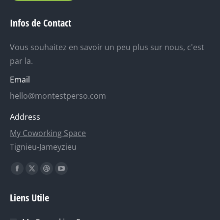
Infos de Contact
Vous souhaitez en savoir un peu plus sur nous, c'est
par la.
Email
hello@montestperso.com
Address
My Coworking Space
Tignieu-Jameyzieu
Trouvez nous sur :
La
La
La
La
page
page
page
page
Liens Utile
Facebook
X
Dribble
YouTube
s'ouvre
s'ouvre
s'ouvre
s'ouvre