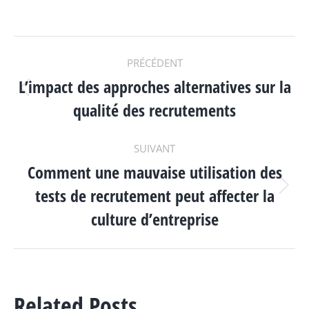
NAVIGATION
PRÉCÉDENT
L’impact des approches alternatives sur la
ARTICLE
Article
qualité des recrutements
précédent
:
SUIVANT
Comment une mauvaise utilisation des
tests de recrutement peut affecter la
Article
suivant
culture d’entreprise
:
Related Posts