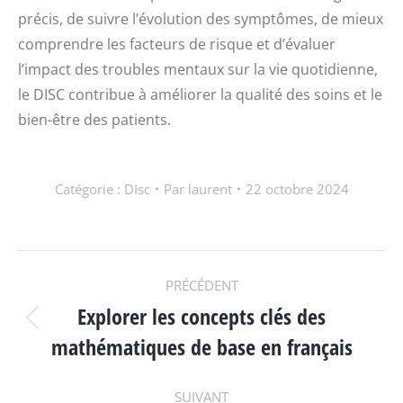
précis, de suivre l’évolution des symptômes, de mieux
comprendre les facteurs de risque et d’évaluer
l’impact des troubles mentaux sur la vie quotidienne,
le DISC contribue à améliorer la qualité des soins et le
bien-être des patients.
Catégorie :
DIsc
Par
laurent
22 octobre 2024
NAVIGATION
PRÉCÉDENT
Explorer les concepts clés des
ARTICLE
Article
mathématiques de base en français
précédent
:
SUIVANT