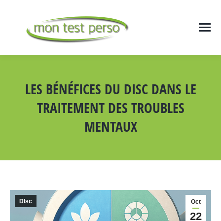
LES BÉNÉFICES DU DISC DANS LE
TRAITEMENT DES TROUBLES
MENTAUX
Vous êtes ici :
DIsc
Oct
22