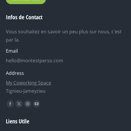
Infos de Contact
Vous souhaitez en savoir un peu plus sur nous, c'est
par la.
Email
hello@montestperso.com
Address
My Coworking Space
Tignieu-Jameyzieu
Trouvez nous sur :
La
La
La
La
page
page
page
page
Liens Utile
Facebook
X
Dribble
YouTube
s'ouvre
s'ouvre
s'ouvre
s'ouvre