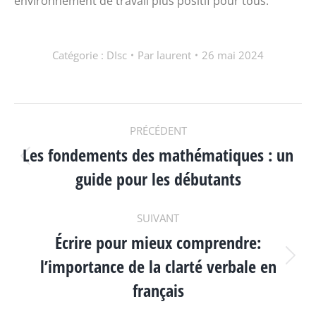
environnement de travail plus positif pour tous.
Catégorie :
DIsc
Par
laurent
26 mai 2024
NAVIGATION
PRÉCÉDENT
Les fondements des mathématiques : un
ARTICLE
Article
guide pour les débutants
précédent
:
SUIVANT
Écrire pour mieux comprendre:
l’importance de la clarté verbale en
Article
suivant
français
: