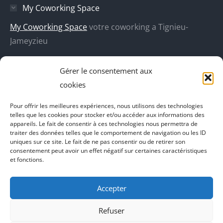
My Coworking Space
dans
dans
dans
dans
une
une
une
une
My Coworking Space
votre coworking a Tignieu-
nouvelle
nouvelle
nouvelle
nouvelle
Jameyzieu
fenêtre
fenêtre
fenêtre
fenêtre
DecoBoutik
Gérer le consentement aux
Agence de communication Akinai
cookies
Place Du Dauphine
Pour offrir les meilleures expériences, nous utilisons des technologies
telles que les cookies pour stocker et/ou accéder aux informations des
Vecteur de croissance
appareils. Le fait de consentir à ces technologies nous permettra de
traiter des données telles que le comportement de navigation ou les ID
L'instant Ki
uniques sur ce site. Le fait de ne pas consentir ou de retirer son
consentement peut avoir un effet négatif sur certaines caractéristiques
Il parlent de vous
et fonctions.
Accepter
Refuser