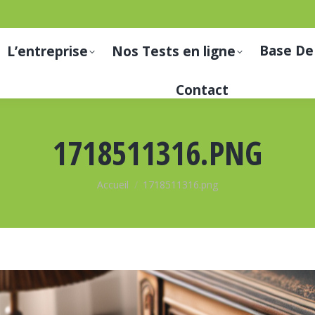
Base De
L’entreprise
Nos Tests en ligne
Contact
1718511316.PNG
Vous êtes ici :
Accueil
1718511316.png