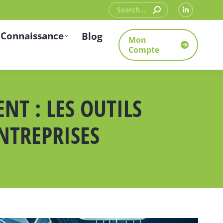
Recherche
La
:
page
 Connaissance
Blog
Mon
LinkedIn
Compte
s'ouvre
dans
une
NT : LES OUTILS
nouvelle
fenêtre
NTREPRISES