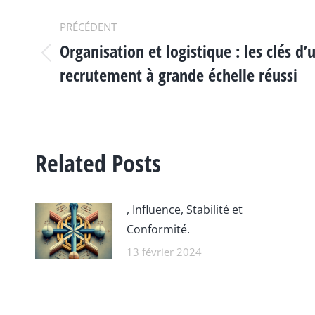
NAVIGATION
PRÉCÉDENT
Organisation et logistique : les clés d’
ARTICLE
Article
recrutement à grande échelle réussi
précédent
:
Related Posts
, Influence, Stabilité et
Conformité.
13 février 2024