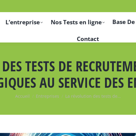
Base De
L’entreprise
Nos Tests en ligne
Contact
DES TESTS DE RECRUTEME
IQUES AU SERVICE DES E
Vous êtes ici :
Accueil
Entreprises
La révolution des tests de…