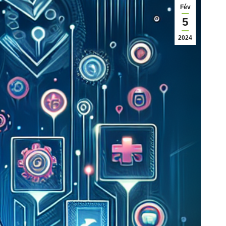
Fév
5
2024