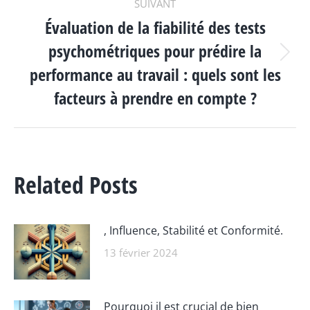
SUIVANT
Évaluation de la fiabilité des tests
psychométriques pour prédire la
Article
performance au travail : quels sont les
suivant
facteurs à prendre en compte ?
:
Related Posts
, Influence, Stabilité et Conformité.
13 février 2024
Pourquoi il est crucial de bien