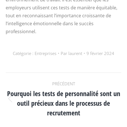
employeurs utilisent ces tests de manière équitable,
tout en reconnaissant l’importance croissante de
l’intelligence émotionnelle dans le succès
professionnel.
Catégorie :
Entreprises
Par
laurent
9 février 2024
NAVIGATION
PRÉCÉDENT
Pourquoi les tests de personnalité sont un
ARTICLE
outil précieux dans le processus de
Article
précédent
recrutement
: