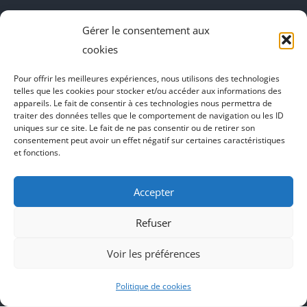
fenêtre
fenêtre
fenêtre
fenêtre
DecoBoutik
Gérer le consentement aux
Agence de communication Akinai
cookies
Place Du Dauphine
Pour offrir les meilleures expériences, nous utilisons des technologies
telles que les cookies pour stocker et/ou accéder aux informations des
Vecteur de croissance
appareils. Le fait de consentir à ces technologies nous permettra de
traiter des données telles que le comportement de navigation ou les ID
L'instant Ki
uniques sur ce site. Le fait de ne pas consentir ou de retirer son
consentement peut avoir un effet négatif sur certaines caractéristiques
Il parlent de vous
et fonctions.
Accepter
Refuser
Voir les préférences
Politique de cookies
Agence de communication Akinai France
et
Agence de