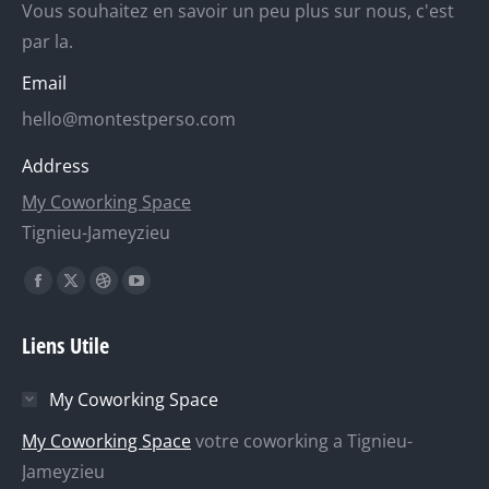
Vous souhaitez en savoir un peu plus sur nous, c'est
par la.
Email
hello@montestperso.com
Address
My Coworking Space
Tignieu-Jameyzieu
Trouvez nous sur :
La
La
La
La
page
page
page
page
Liens Utile
Facebook
X
Dribble
YouTube
s'ouvre
s'ouvre
s'ouvre
s'ouvre
My Coworking Space
dans
dans
dans
dans
une
une
une
une
My Coworking Space
votre coworking a Tignieu-
nouvelle
nouvelle
nouvelle
nouvelle
Jameyzieu