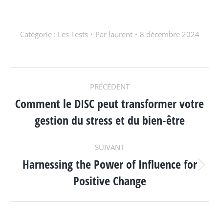
Catégorie :
Les Tests
Par
laurent
8 décembre 2024
NAVIGATION
PRÉCÉDENT
Comment le DISC peut transformer votre
ARTICLE
Article
gestion du stress et du bien-être
précédent
:
SUIVANT
Harnessing the Power of Influence for
Article
Positive Change
suivant
: