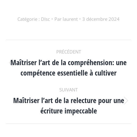
Catégorie :
DIsc
Par
laurent
3 décembre 2024
NAVIGATION
PRÉCÉDENT
Maîtriser l’art de la compréhension: une
ARTICLE
Article
compétence essentielle à cultiver
précédent
:
SUIVANT
Maîtriser l’art de la relecture pour une
Article
écriture impeccable
suivant
: