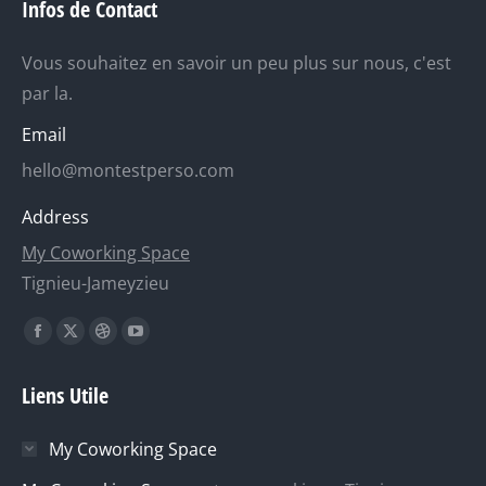
Infos de Contact
Vous souhaitez en savoir un peu plus sur nous, c'est
par la.
Email
hello@montestperso.com
Address
My Coworking Space
Tignieu-Jameyzieu
Trouvez nous sur :
La
La
La
La
page
page
page
page
Liens Utile
Facebook
X
Dribble
YouTube
s'ouvre
s'ouvre
s'ouvre
s'ouvre
My Coworking Space
dans
dans
dans
dans
une
une
une
une