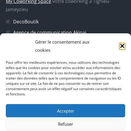
My Coworking Space
votre coworking a Tignieu-
nouvelle
nouvelle
nouvelle
nouvelle
Jameyzieu
fenêtre
fenêtre
fenêtre
fenêtre
DecoBoutik
Agence de communication Akinai
Gérer le consentement aux
Place Du Dauphine
cookies
Vecteur de croissance
Pour offrir les meilleures expériences, nous utilisons des technologies
L'instant Ki
telles que les cookies pour stocker et/ou accéder aux informations des
appareils. Le fait de consentir à ces technologies nous permettra de
Il parlent de vous
traiter des données telles que le comportement de navigation ou les ID
uniques sur ce site. Le fait de ne pas consentir ou de retirer son
consentement peut avoir un effet négatif sur certaines caractéristiques
et fonctions.
Accepter
Refuser