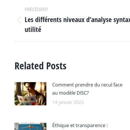
NAVIGATION
PRÉCÉDENT
Les différents niveaux d’analyse synta
ARTICLE
Article
utilité
précédent
:
Related Posts
Comment prendre du recul face
au modèle DISC?
14 janvier 2025
Éthique et transparence :