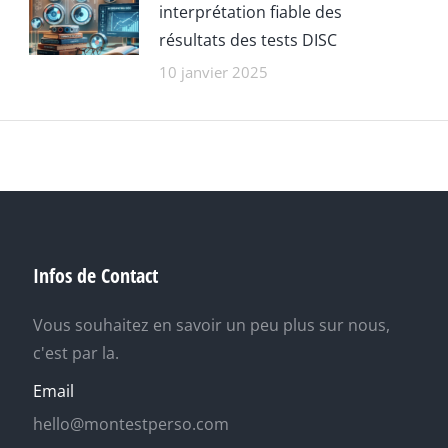
interprétation fiable des
résultats des tests DISC
10 janvier 2025
Infos de Contact
Vous souhaitez en savoir un peu plus sur nous,
c'est par la.
Email
hello@montestperso.com