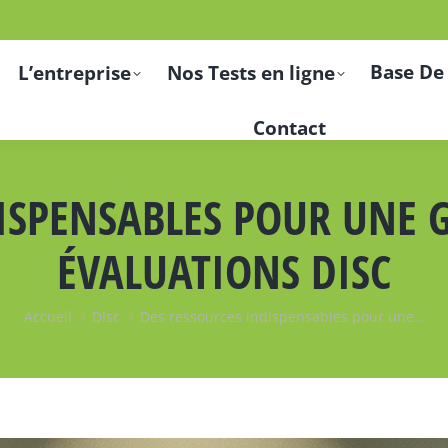
Base De
L’entreprise
Nos Tests en ligne
Contact
ISPENSABLES POUR UNE G
ÉVALUATIONS DISC
Vous êtes ici :
Accueil
DIsc
Des ressources indispensables pour une…