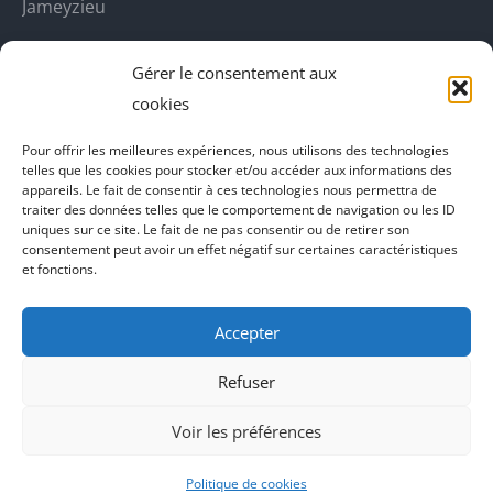
Jameyzieu
fenêtre
fenêtre
fenêtre
fenêtre
DecoBoutik
Gérer le consentement aux
Agence de communication Akinai
cookies
Place Du Dauphine
Pour offrir les meilleures expériences, nous utilisons des technologies
telles que les cookies pour stocker et/ou accéder aux informations des
Vecteur de croissance
appareils. Le fait de consentir à ces technologies nous permettra de
traiter des données telles que le comportement de navigation ou les ID
L'instant Ki
uniques sur ce site. Le fait de ne pas consentir ou de retirer son
consentement peut avoir un effet négatif sur certaines caractéristiques
Il parlent de vous
et fonctions.
Accepter
Refuser
Voir les préférences
Politique de cookies