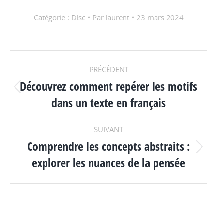
Catégorie :
DIsc
Par
laurent
23 mars 2024
NAVIGATION
PRÉCÉDENT
Découvrez comment repérer les motifs
ARTICLE
Article
dans un texte en français
précédent
:
SUIVANT
Comprendre les concepts abstraits :
Article
explorer les nuances de la pensée
suivant
: