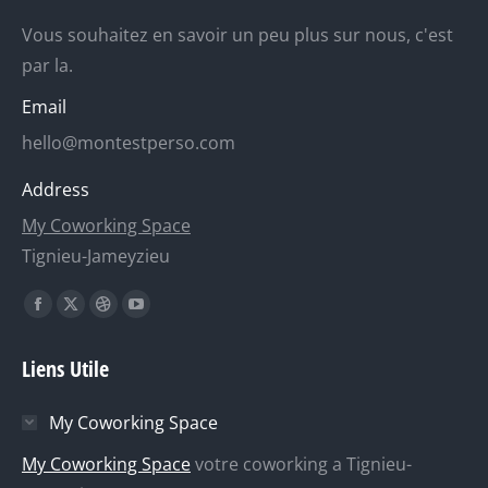
Vous souhaitez en savoir un peu plus sur nous, c'est
par la.
Email
hello@montestperso.com
Address
My Coworking Space
Tignieu-Jameyzieu
Trouvez nous sur :
La
La
La
La
page
page
page
page
Liens Utile
Facebook
X
Dribble
YouTube
s'ouvre
s'ouvre
s'ouvre
s'ouvre
My Coworking Space
dans
dans
dans
dans
une
une
une
une
My Coworking Space
votre coworking a Tignieu-
nouvelle
nouvelle
nouvelle
nouvelle