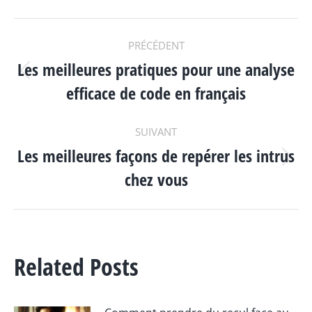
NAVIGATION
PRÉCÉDENT
Les meilleures pratiques pour une analyse
ARTICLE
Article
efficace de code en français
précédent
:
SUIVANT
Les meilleures façons de repérer les intrus
Article
chez vous
suivant
:
Related Posts