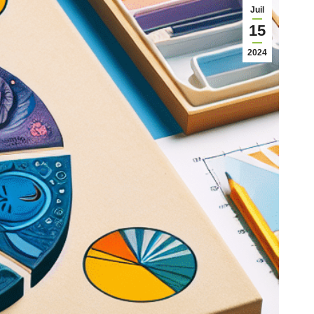
Juil
15
2024