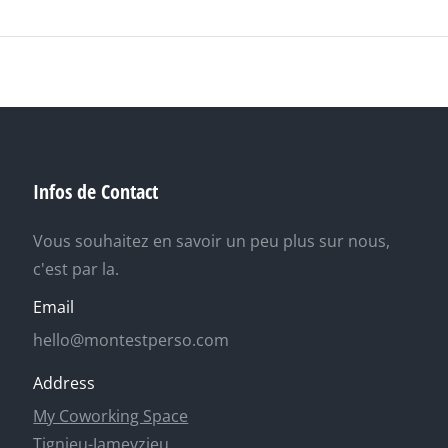
Infos de Contact
Vous souhaitez en savoir un peu plus sur nous,
c'est par la.
Email
hello@montestperso.com
Address
My Coworking Space
Tignieu-Jameyzieu