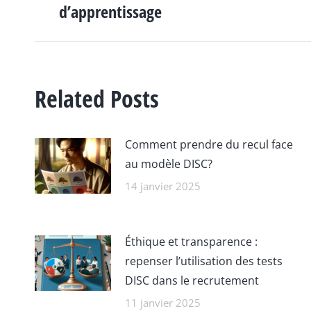
ARTICLE
d’apprentissage
précédent
:
Related Posts
Comment prendre du recul face
au modèle DISC?
14 janvier 2025
Éthique et transparence :
repenser l’utilisation des tests
DISC dans le recrutement
11 janvier 2025