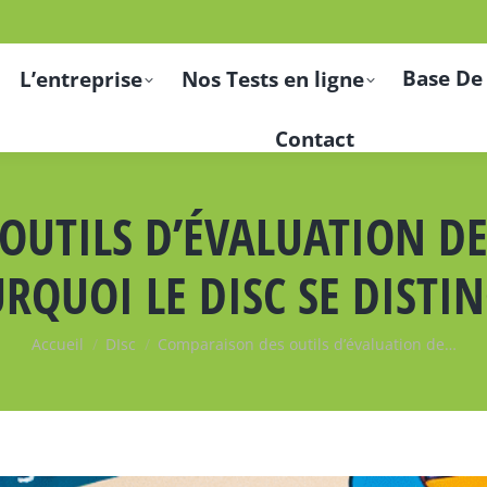
Base De
L’entreprise
Nos Tests en ligne
Contact
UTILS D’ÉVALUATION DE
RQUOI LE DISC SE DISTI
Vous êtes ici :
Accueil
DIsc
Comparaison des outils d’évaluation de…