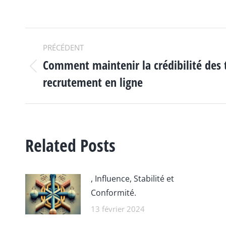
NAVIGATION
PRÉCÉDENT
Comment maintenir la crédibilité des 
ARTICLE
Article
recrutement en ligne
précédent
:
Related Posts
, Influence, Stabilité et
Conformité.
13 février 2024