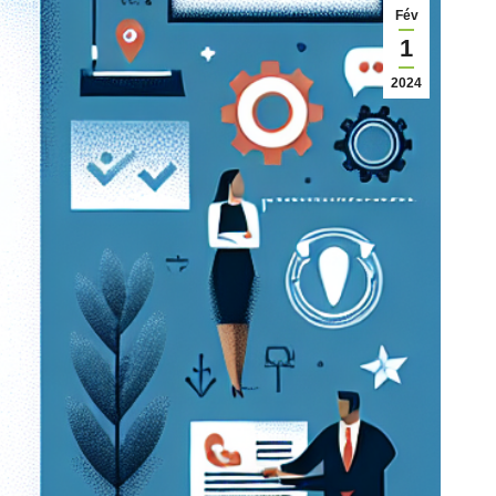
Fév
1
2024