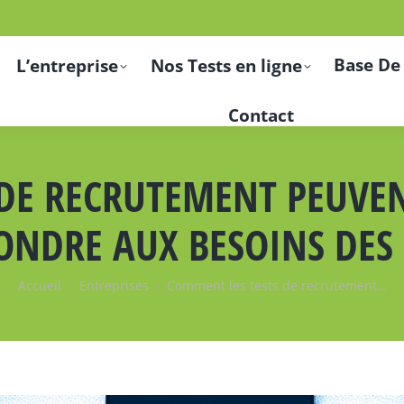
Base De
L’entreprise
Nos Tests en ligne
Contact
DE RECRUTEMENT PEUVEN
ONDRE AUX BESOINS DES
Vous êtes ici :
Accueil
Entreprises
Comment les tests de recrutement…