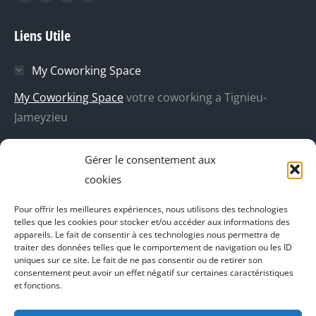
La
La
La
La
page
page
page
page
Liens Utile
Facebook
X
Dribble
YouTube
s'ouvre
s'ouvre
s'ouvre
s'ouvre
My Coworking Space
dans
dans
dans
dans
une
une
une
une
My Coworking Space
votre coworking a Tignieu-
nouvelle
nouvelle
nouvelle
nouvelle
Jameyzieu
fenêtre
fenêtre
fenêtre
fenêtre
DecoBoutik
Gérer le consentement aux
Agence de communication Akinai
cookies
Place Du Dauphine
Pour offrir les meilleures expériences, nous utilisons des technologies
telles que les cookies pour stocker et/ou accéder aux informations des
Vecteur de croissance
appareils. Le fait de consentir à ces technologies nous permettra de
traiter des données telles que le comportement de navigation ou les ID
L'instant Ki
uniques sur ce site. Le fait de ne pas consentir ou de retirer son
consentement peut avoir un effet négatif sur certaines caractéristiques
Il parlent de vous
et fonctions.