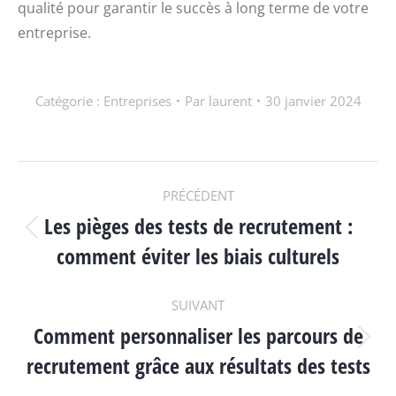
qualité pour garantir le succès à long terme de votre
entreprise.
Catégorie :
Entreprises
Par
laurent
30 janvier 2024
NAVIGATION
PRÉCÉDENT
Les pièges des tests de recrutement :
ARTICLE
Article
comment éviter les biais culturels
précédent
:
SUIVANT
Comment personnaliser les parcours de
Article
recrutement grâce aux résultats des tests
suivant