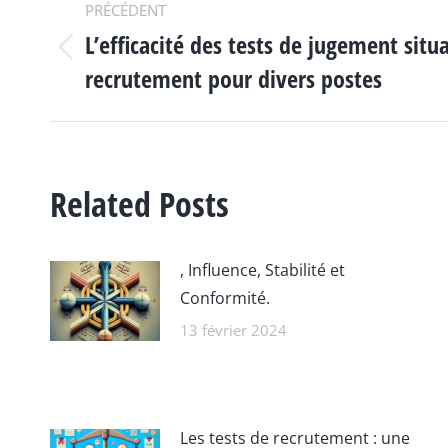
NAVIGATION
PRÉCÉDENT
L’efficacité des tests de jugement situ
ARTICLE
Article
recrutement pour divers postes
précédent
:
Related Posts
, Influence, Stabilité et
Conformité.
13 février 2024
Les tests de recrutement : une