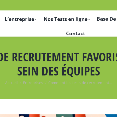
Base De
L’entreprise
Nos Tests en ligne
Contact
DE RECRUTEMENT FAVORIS
SEIN DES ÉQUIPES
Vous êtes ici :
Accueil
Entreprises
Comment les tests de recrutement…