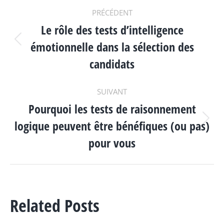
NAVIGATION
PRÉCÉDENT
Le rôle des tests d’intelligence
ARTICLE
émotionnelle dans la sélection des
Article
précédent
candidats
:
SUIVANT
Pourquoi les tests de raisonnement
logique peuvent être bénéfiques (ou pas)
Article
suivant
pour vous
:
Related Posts