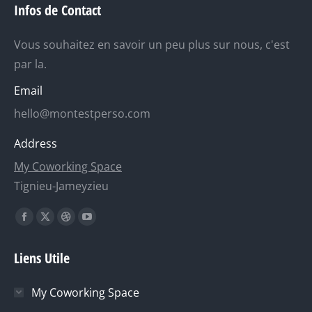
Infos de Contact
Vous souhaitez en savoir un peu plus sur nous, c'est
par la.
Email
hello@montestperso.com
Address
My Coworking Space
Tignieu-Jameyzieu
Trouvez nous sur :
La
La
La
La
page
page
page
page
Liens Utile
Facebook
X
Dribble
YouTube
s'ouvre
s'ouvre
s'ouvre
s'ouvre
My Coworking Space
dans
dans
dans
dans