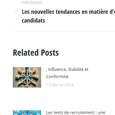
NAVIGATION
PRÉCÉDENT
Les nouvelles tendances en matière d’
ARTICLE
Article
candidats
précédent
:
Related Posts
, Influence, Stabilité et
Conformité.
13 février 2024
Les tests de recrutement : une