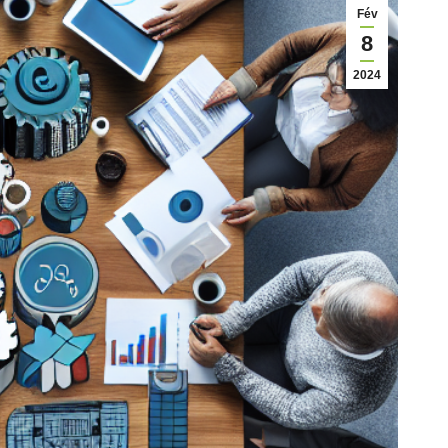
Fév
8
2024