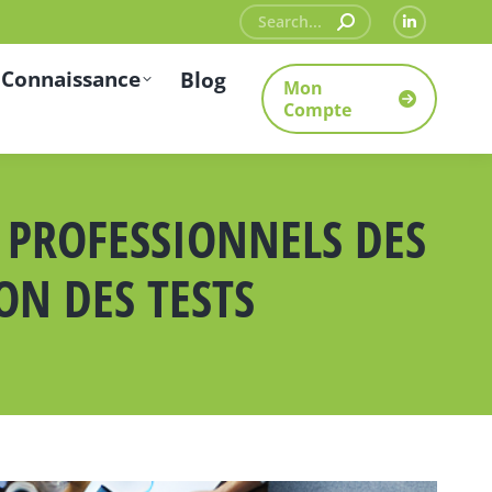
Recherche
La
:
page
 Connaissance
Blog
Mon
LinkedIn
Compte
s'ouvre
dans
une
 PROFESSIONNELS DES
nouvelle
fenêtre
ON DES TESTS