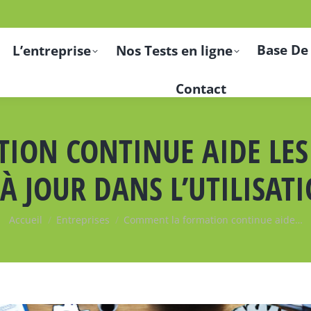
Base De
L’entreprise
Nos Tests en ligne
Contact
ON CONTINUE AIDE LES
 À JOUR DANS L’UTILISATI
Vous êtes ici :
Accueil
Entreprises
Comment la formation continue aide…