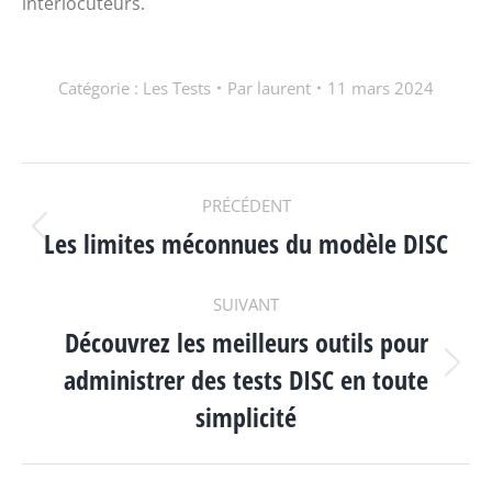
interlocuteurs.
Catégorie :
Les Tests
Par
laurent
11 mars 2024
NAVIGATION
PRÉCÉDENT
Les limites méconnues du modèle DISC
Article
ARTICLE
précédent
:
SUIVANT
Découvrez les meilleurs outils pour
administrer des tests DISC en toute
Article
suivant
simplicité
: