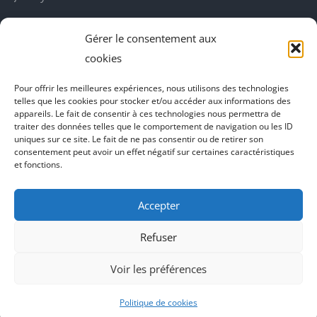
fenêtre
fenêtre
fenêtre
fenêtre
DecoBoutik
Gérer le consentement aux
Agence de communication Akinai
cookies
Place Du Dauphine
Pour offrir les meilleures expériences, nous utilisons des technologies
telles que les cookies pour stocker et/ou accéder aux informations des
Vecteur de croissance
appareils. Le fait de consentir à ces technologies nous permettra de
traiter des données telles que le comportement de navigation ou les ID
L'instant Ki
uniques sur ce site. Le fait de ne pas consentir ou de retirer son
consentement peut avoir un effet négatif sur certaines caractéristiques
Il parlent de vous
et fonctions.
Accepter
Refuser
Voir les préférences
Politique de cookies