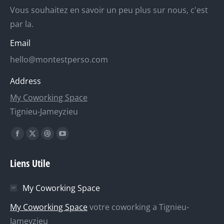
Vous souhaitez en savoir un peu plus sur nous, c'est
par la.
Email
hello@montestperso.com
Address
My Coworking Space
Tignieu-Jameyzieu
Trouvez nous sur :
La
La
La
La
page
page
page
page
Liens Utile
Facebook
X
Dribble
YouTube
s'ouvre
s'ouvre
s'ouvre
s'ouvre
My Coworking Space
dans
dans
dans
dans
une
une
une
une
My Coworking Space
votre coworking a Tignieu-
nouvelle
nouvelle
nouvelle
nouvelle
Jameyzieu