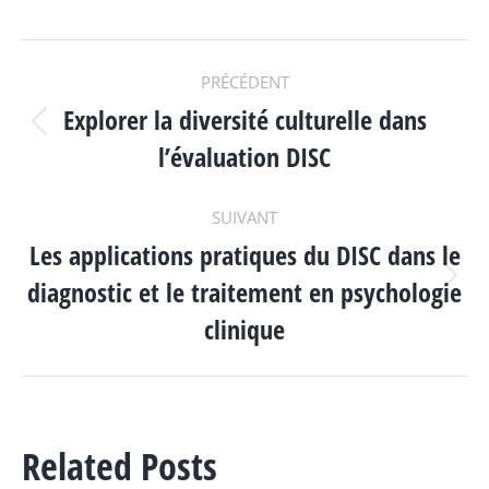
NAVIGATION
PRÉCÉDENT
Explorer la diversité culturelle dans
ARTICLE
Article
l’évaluation DISC
précédent
:
SUIVANT
Les applications pratiques du DISC dans le
diagnostic et le traitement en psychologie
Article
suivant
clinique
:
Related Posts