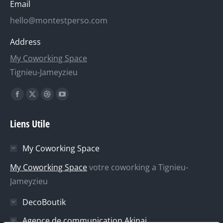
Email
hello@montestperso.com
Address
My Coworking Space
Tignieu-Jameyzieu
Trouvez nous sur :
La
La
La
La
page
page
page
page
Liens Utile
Facebook
X
Dribble
YouTube
s'ouvre
s'ouvre
s'ouvre
s'ouvre
My Coworking Space
dans
dans
dans
dans
une
une
une
une
My Coworking Space
votre coworking a Tignieu-
nouvelle
nouvelle
nouvelle
nouvelle
Jameyzieu
fenêtre
fenêtre
fenêtre
fenêtre
DecoBoutik
Agence de communication Akinai